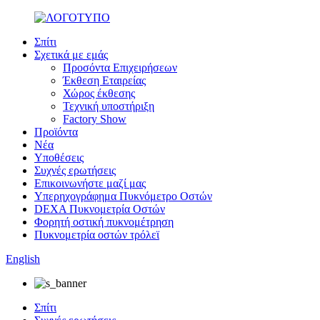
Σπίτι
Σχετικά με εμάς
Προσόντα Επιχειρήσεων
Έκθεση Εταιρείας
Χώρος έκθεσης
Τεχνική υποστήριξη
Factory Show
Προϊόντα
Νέα
Υποθέσεις
Συχνές ερωτήσεις
Επικοινωνήστε μαζί μας
Υπερηχογράφημα Πυκνόμετρο Οστών
DEXA Πυκνομετρία Οστών
Φορητή οστική πυκνομέτρηση
Πυκνομετρία οστών τρόλεϊ
English
Σπίτι