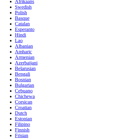
Afrikaans
Swedish
Polish
Basque
Catalan
Esperanto
Hindi
Lao
Albanian
Amharic
Armenian
Azerbaijani
Belarusian
Bengali
Bosnian
Bulgarian
Cebuano
Chichewa
Corsican
Croatian
Dutch
Estonian
Filipino
Finnish
Frisian