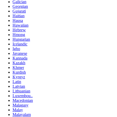
Galician
Georgian
Gujarati
Haitian
Hausa
Hawaiian
Hebrew
Hmong
Hungarian
Icelandic
Igbo
Javanese
Kannada
Kazakh
Khmer
Kurdish
Kyrgyz
Latin
Latvian
Lithuanian
Luxembou..
Macedonian
Malagasy
Malay
Malayalam