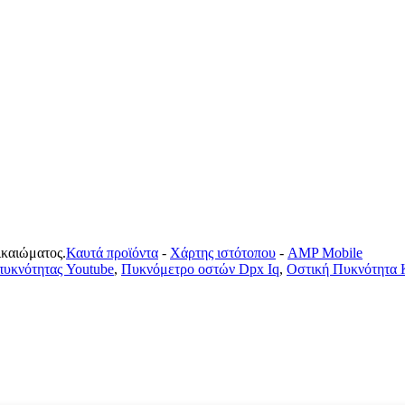
ικαιώματος.
Καυτά προϊόντα
-
Χάρτης ιστότοπου
-
AMP Mobile
πυκνότητας Youtube
,
Πυκνόμετρο οστών Dpx Iq
,
Οστική Πυκνότητα 