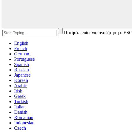
Πατήστε enter για αναζήτηση ή ESC
English
French
German
Portuguese
Spanish
Russian
Japanese
Korean
Arabic
Irish
Greek
Turkish
Italian
Danish
Romanian
Indonesian
Czech