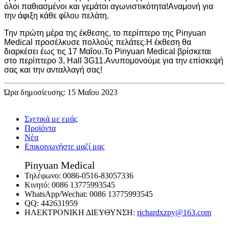
όλοι παθιασμένοι και γεμάτοι αγωνιστικότητα!Αναμονή για
την άφιξη κάθε φίλου πελάτη.
Την πρώτη μέρα της έκθεσης, το περίπτερο της Pinyuan
Medical προσέλκυσε πολλούς πελάτες.Η έκθεση θα
διαρκέσει έως τις 17 Μαΐου.Το Pinyuan Medical βρίσκεται
στο περίπτερο 3, Hall 3G11.Ανυπομονούμε για την επίσκεψή
σας και την ανταλλαγή σας!
Ώρα δημοσίευσης: 15 Μαΐου 2023
Σχετικά με εμάς
Προϊόντα
Νέα
Επικοινωνήστε μαζί μας
Pinyuan Medical
Τηλέφωνο:
0086-0516-83057336
Κινητό:
0086 13775993545
WhatsApp/Wechat:
0086 13775993545
QQ:
442631959
ΗΛΕΚΤΡΟΝΙΚΗ ΔΙΕΥΘΥΝΣΗ:
richardxzpy@163.com