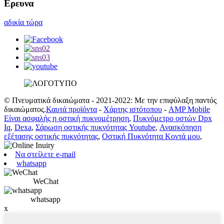
Ερευνα
αδικία τώρα
© Πνευματικά δικαιώματα - 2021-2022: Με την επιφύλαξη παντός
δικαιώματος.
Καυτά προϊόντα
-
Χάρτης ιστότοπου
-
AMP Mobile
Είναι ασφαλής η οστική πυκνομέτρηση
,
Πυκνόμετρο οστών Dpx
Iq
,
Dexa
,
Σάρωση οστικής πυκνότητας Youtube
,
Ανασκόπηση
εξέτασης οστικής πυκνότητας
,
Οστική Πυκνότητα Κοντά μου
,
Να στείλετε e-mail
whatsapp
WeChat
whatsapp
x