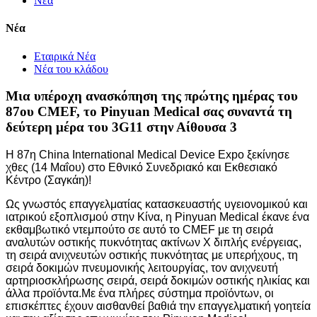
Νέα
Νέα
Εταιρικά Νέα
Νέα του κλάδου
Μια υπέροχη ανασκόπηση της πρώτης ημέρας του
87ου CMEF, το Pinyuan Medical σας συναντά τη
δεύτερη μέρα του 3G11 στην Αίθουσα 3
Η 87η China International Medical Device Expo ξεκίνησε
χθες (14 Μαΐου) στο Εθνικό Συνεδριακό και Εκθεσιακό
Κέντρο (Σαγκάη)!
Ως γνωστός επαγγελματίας κατασκευαστής υγειονομικού και
ιατρικού εξοπλισμού στην Κίνα, η Pinyuan Medical έκανε ένα
εκθαμβωτικό ντεμπούτο σε αυτό το CMEF με τη σειρά
αναλυτών οστικής πυκνότητας ακτίνων Χ διπλής ενέργειας,
τη σειρά ανιχνευτών οστικής πυκνότητας με υπερήχους, τη
σειρά δοκιμών πνευμονικής λειτουργίας, τον ανιχνευτή
αρτηριοσκλήρωσης σειρά, σειρά δοκιμών οστικής ηλικίας και
άλλα προϊόντα.Με ένα πλήρες σύστημα προϊόντων, οι
επισκέπτες έχουν αισθανθεί βαθιά την επαγγελματική γοητεία