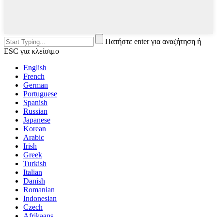
Πατήστε enter για αναζήτηση ή
ESC για κλείσιμο
English
French
German
Portuguese
Spanish
Russian
Japanese
Korean
Arabic
Irish
Greek
Turkish
Italian
Danish
Romanian
Indonesian
Czech
Afrikaans