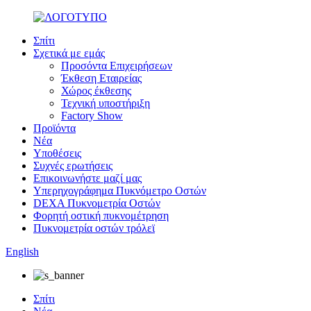
Σπίτι
Σχετικά με εμάς
Προσόντα Επιχειρήσεων
Έκθεση Εταιρείας
Χώρος έκθεσης
Τεχνική υποστήριξη
Factory Show
Προϊόντα
Νέα
Υποθέσεις
Συχνές ερωτήσεις
Επικοινωνήστε μαζί μας
Υπερηχογράφημα Πυκνόμετρο Οστών
DEXA Πυκνομετρία Οστών
Φορητή οστική πυκνομέτρηση
Πυκνομετρία οστών τρόλεϊ
English
Σπίτι