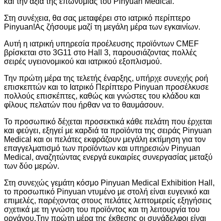
και την αξία της επωνυμίας του Pinyuan Medical.
Στη συνέχεια, θα σας μεταφέρει στο ιατρικό περίπτερο
Pinyuan!Ας ζήσουμε μαζί τη μεγάλη μέρα των εγκαινίων.
Αυτή η ιατρική υπηρεσία προέλευσης προϊόντων CMEF
βρίσκεται στο 3G11 στο Hall 3, παρουσιάζοντας πολλές
σειρές υγειονομικού και ιατρικού εξοπλισμού.
Την πρώτη μέρα της τελετής έναρξης, υπήρχε συνεχής ροή
επισκεπτών και το Ιατρικό Περίπτερο Pinyuan προσέλκυσε
πολλούς επισκέπτες, καθώς και γνώστες του κλάδου και
φίλους πελατών που ήρθαν να το θαυμάσουν.
Το προσωπικό δέχεται προσεκτικά κάθε πελάτη που έρχεται
και φεύγει, εξηγεί με καρδιά τα προϊόντα της σειράς Pinyuan
Medical και οι πελάτες εκφράζουν μεγάλη εκτίμηση για τον
επαγγελματισμό των προϊόντων και υπηρεσιών Pinyuan
Medical, αναζητώντας ενεργά ευκαιρίες συνεργασίας μεταξύ
των δύο μερών.
Στη συνεχώς γεμάτη κόσμο Pinyuan Medical Exhibition Hall,
το προσωπικό Pinyuan ντυμένο με στολή είναι ευγενικό και
επιμελές, παρέχοντας στους πελάτες λεπτομερείς εξηγήσεις
σχετικά με τη γνώση του προϊόντος και τη λειτουργία του
οργάνου.Την πρώτη μέρα της έκθεσης οι συνάδελφοι είναι